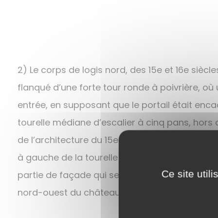
2) Le corps de logis nord, des 15e et 16e siècl
flanqué d’une forte tour ronde à poivrière, o
entrée, en supposant que le portail était encad
tourelle médiane d’escalier à cinq pans, hors 
de l’architecture du 15e siècle . Une galerie so
à gauche de la tourelle d’escalier comme en té
Ce site util
partie de façade qui se rattache au logis sud 
nord-ouest du château, hors œuvre, massive t