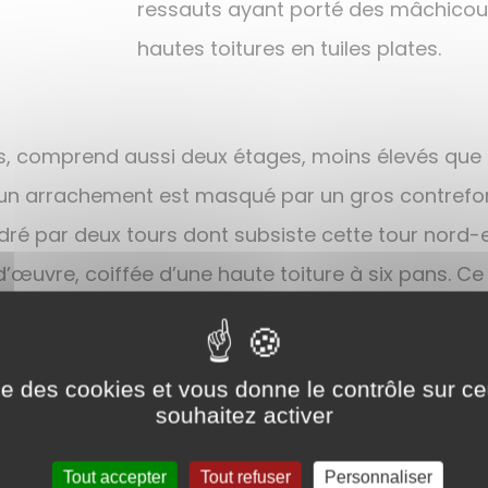
ressauts ayant porté des mâchicoul
hautes toitures en tuiles plates.
es, comprend aussi deux étages, moins élevés que ce
ù un arrachement est masqué par un gros contrefort
ré par deux tours dont subsiste cette tour nord-est
d’œuvre, coiffée d’une haute toiture à six pans. Ce
us auvent relie la tourelle d’escalier à la tour ron
moignent une porte ouvrant sur le vide et des vest
ise des cookies et vous donne le contrôle sur 
sont percées de baies à croisillon. Les baies de la
souhaitez activer
our-colombier circulaire à poivrière, et communs 
Tout accepter
Tout refuser
Personnaliser