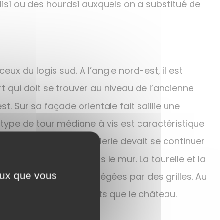
is1 ou des hourds1 auxquels on a substitué de
ux du logis sud. A l’angle nord-est, il est
 qui doit se trouver au niveau de l’ancienne
. Sur sa façade orientale fait saillie une
 type de tour médiane à vis est caractéristique
de du nordest. Cette galerie devait se continuer
iges de supports dans le mur. La tourelle et la
ceux que vous
 façade ouest sont protégées par des grilles. Au
principaux, plus récents que le château.