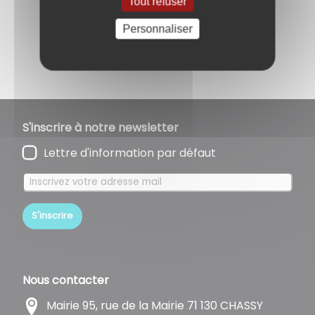
Tout refuser
Retour à l'accueil
Personnaliser
Partagez
sur :
S'inscrire à notre newsletter
Lettre d'information par défaut
S'inscrire
Nous contacter
Mairie 95, rue de la Mairie 71 130 CHASSY