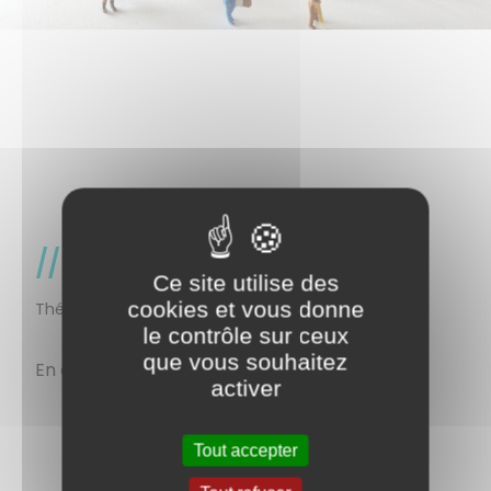
Emploi
Ce site utilise des
cookies et vous donne
Thématique
le contrôle sur ceux
que vous souhaitez
En construction, merci pour votre patience.
activer
Tout accepter