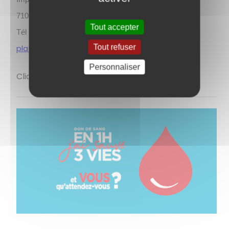
71018 MACON Cedex
Tout accepter
Tél : 03 85 21 62 10 _ Fax : 03 85 21 60 05
Tout refuser
plateforme.aidants@rdasmacon.net
Personnaliser
Cliquez le lien :
https://reseau-aidants71.fr