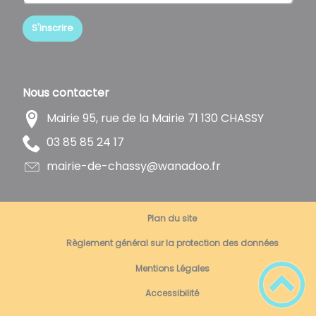
S'inscrire
Nous contacter
Mairie 95, rue de la Mairie 71 130 CHASSY
71 42 58 58 30
rf.oodanaw@yssahc-ed-eiriam
Plan du site
Règlement général sur la protection des données
Mentions Légales
Accessibilité