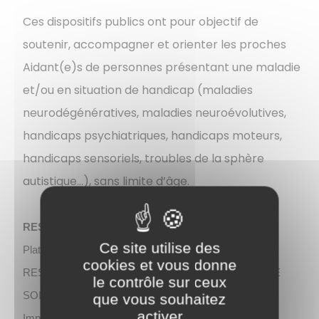
Ces dispositifs publics ont pour objectif de
soutenir, accompagner et orienter les proches
Aidant(e)s de personnes présentant une maladie
et/ou en situation de handicap (maladies
neurodégénératives, maladies neuroévolutives,
handicaps psychiatriques, handicaps moteurs,
handicaps sensoriels, troubles de la sphère
autistique…), sans limite d’âge.
RESEAU DES AIDANTS SUD 71
Ce site utilise des
Plateforme d'accompagnement et de répit
cookies et vous donne
RESIDENCE DEPARTEMENTALE D'ACCUEIL ET DE
le contrôle sur ceux
SOINS
que vous souhaitez
activer
Impasse Jean Bouvet