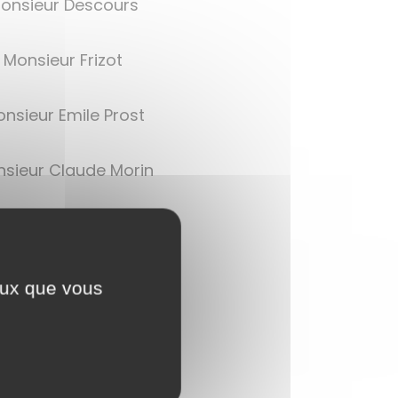
Monsieur Descours
 Monsieur Frizot
nsieur Emile Prost
nsieur Claude Morin
nsieur René Cernin
nsieur Claude Morin
ceux que vous
nsieur Jean Rameau