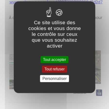
www.calameo.com/read/0077302198260d3d2d7
9d
À cette occasion, le Village 71 vous accueille pour
Ce site utilise des
une journée festive, sportive et conviviale,
cookies et vous donne
ouverte à tous !
le contrôle sur ceux
que vous souhaitez
activer
Tout accepter
Tout refuser
Personnaliser