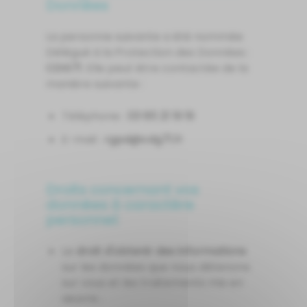
Données
La personne suivante a été nommée
Délégué à la Protection des Données :
CDG71
. Elle peut être contactée de la
manière suivante :
Téléphone :
91 91 12 58 30
E-mail :
rf.17gdc@dpgr
Droits concernant vos
données à caractère
personnel:
Le
droit d'obtenir des informations
sur les données que nous détenons
sur vous et les traitements mis en
œuvre ;