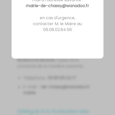
l’actualité de la collectivité. Dans ce
mairie-de-chassy@wanadoo.fr
cadre, certains traitements de
données à caractère personnel sont
en cas d'urgence,
réalisés.
contacter M. le Maire au
06.08.02.84.56
Responsable du traitement
Le responsable du traitement des
données à caractère personnel est
BONACCHI Simone
. Il peut être
contacté de la manière suivante :
Téléphone :
71 42 58 58 30
E-mail :
rf.oodanaw@yssahc-ed-
eiriam
Délégué à la Protection des