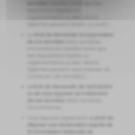
données
(veuillez noter que des
dispositions légales ou
réglementaires ou des raisons
légitimes peuvent limiter ce droit) ;
Le
droit de demander la suppression
de vos données
dans certaines
circonstances (veuillez noter que
des dispositions légales ou
réglementaires ou des raisons
légitimes peuvent nous imposer de
conserver ces données) ;
Le
droit de demander de restreindre
ou de vous opposer au traitement
de vos données
, dans certaines
circonstances ;
Vous disposez également du
droit de
déposer une réclamation auprès de
la Commission Nationale de