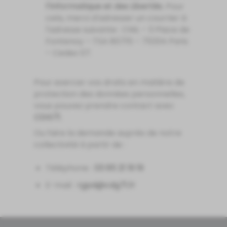
l’Informatique et des Libertés
. Pour
cela, merci d'adresser un courrier à
l'adresse suivante : CNIL – 3 Place de
Fontenoy – TSA 80715 – 75334 Paris
– Cedex 07.
Pour exercer vos droits en matière de
protection des données personnelles,
vous pouvez prendre contact avec
CDG71
.
Ou faire la demande auprès de notre
collectivité à partir de :
Téléphone :
91 91 12 58 30
E-mail :
rf.17gdc@dpgr