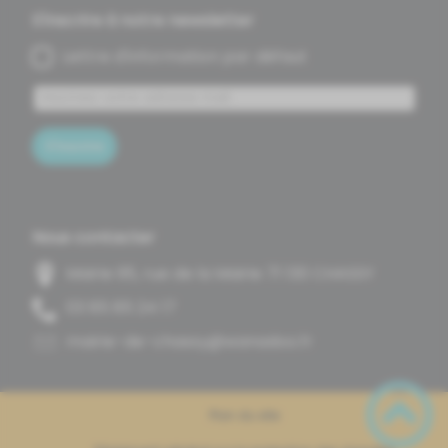
S'inscrire à notre newsletter
Lettre d'information par défaut
S'inscrire
Nous contacter
Mairie 95, rue de la Mairie 71 130 CHASSY
71 42 58 58 30
rf.oodanaw@yssahc-ed-eiriam
Plan du site