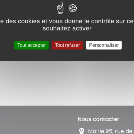
Sur chacune de vos factures vous ret
www.tipi.budget.gouv.fr, le numéro d’identific
ise des cookies et vous donne le contrôle sur 
souhaitez activer
Tout accepter
Tout refuser
Personnaliser
Nous contacter
Mairie 95, rue de