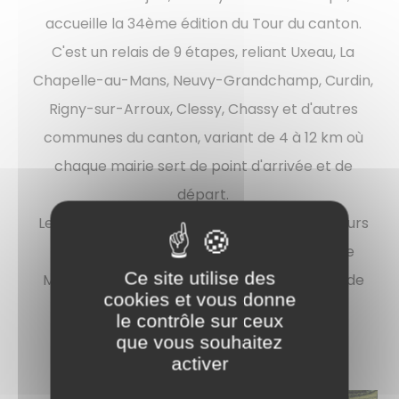
accueille la 34ème édition du Tour du canton.
C'est un relais de 9 étapes, reliant Uxeau, La
Chapelle-au-Mans, Neuvy-Grandchamp, Curdin,
Rigny-sur-Arroux, Clessy, Chassy et d'autres
communes du canton, variant de 4 à 12 km où
chaque mairie sert de point d'arrivée et de
départ.
Les équipes sont composées de 8 à 10 coureurs
par relais et nous avons assisté à l'arrivé de
Ce site utilise des
Mohamed Doumbouya, coureur de l'équipe de
cookies et vous donne
Chassy qui n'a pas ménagé ses efforts.
le contrôle sur ceux
que vous souhaitez
activer