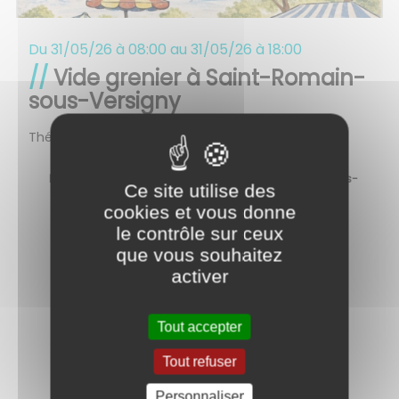
Du
31/05/26 à 08:00
au
31/05/26 à 18:00
Vide grenier à Saint-Romain-
sous-Versigny
Thématique
Dimanche 31 mai, vide-grenier à Saint-Romain-sous-
Ce site utilise des
Versigny dans le bourg du village.
cookies et vous donne
le contrôle sur ceux
que vous souhaitez
activer
Retour aux évènements
Tout accepter
Tout refuser
Partagez
sur :
Personnaliser